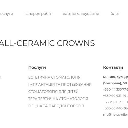
ослуги
галерея робіт
вартість лікування
блог
 ALL-CERAMIC CROWNS
Послуги
Контакти
м. Київ, вул.
я
ЕСТЕТИЧНА СТОМАТОЛОГІЯ
(Чигоріна), 59
ІМПЛАНТАЦІЯ ТА ПРОТЕЗУВАННЯ
+380 44 337-77-
СТОМАТОЛОГІЯ ДЛЯ ДІТЕЙ
+380 99 931-49-
ТЕРАПЕВТИЧНА СТОМАТОЛОГІЯ
+380 96 613-11-0
ГІГІЄНА ТА ПАРОДОНТОЛОГІЯ
+380 66 446-36-
my@newsmile.