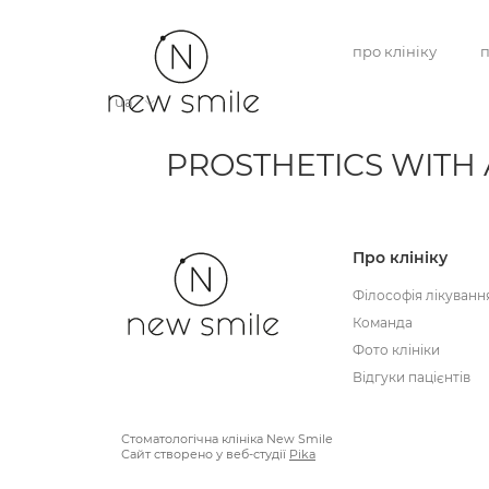
про клініку
п
ua
PROSTHETICS WITH
Про клініку
Філософія лікуванн
Команда
Фото клініки
Відгуки пацієнтів
Стоматологічна клініка New Smile
Сайт створено у веб-студії
Pika